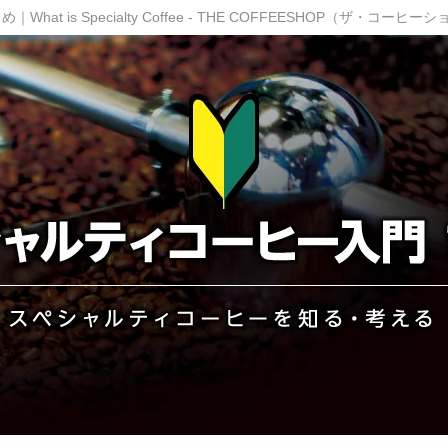
 is Specialty Coffee - THE COFFEESHOP（ザ・コーヒー