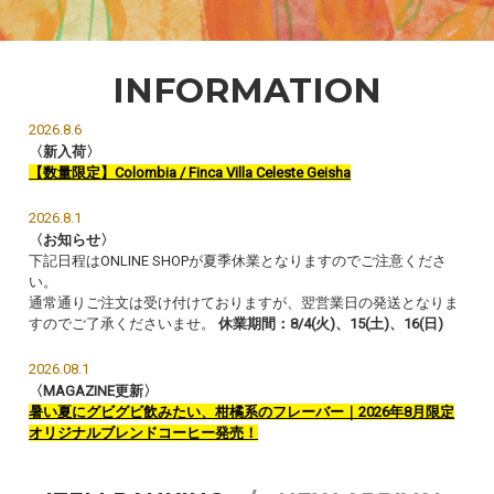
INFORMATION
2026.8.6
〈新入荷〉
【数量限定】Colombia / Finca Villa Celeste Geisha
2026.8.1
〈お知らせ〉
下記日程はONLINE SHOPが夏季休業となりますのでご注意くださ
い。
通常通りご注文は受け付けておりますが、翌営業日の発送となりま
すのでご了承くださいませ。
休業期間：8/4(火)、15(土)、16(日)
2026.08.1
〈MAGAZINE更新〉
暑い夏にグビグビ飲みたい、柑橘系のフレーバー｜2026年8月限定
オリジナルブレンドコーヒー発売！