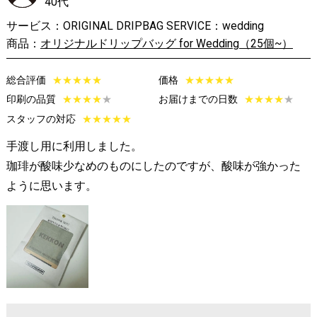
40代
サービス：ORIGINAL DRIPBAG SERVICE：wedding
商品：
オリジナルドリップバッグ for Wedding（25個~）
総合評価
★
★
★
★
★
価格
★
★
★
★
★
印刷の品質
★
★
★
★
★
お届けまでの日数
★
★
★
★
★
スタッフの対応
★
★
★
★
★
手渡し用に利用しました。
珈琲が酸味少なめのものにしたのですが、酸味が強かった
ように思います。