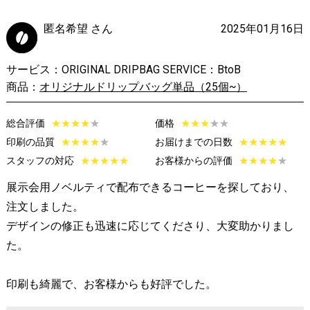
匿名希望 さん
2025年01月16日
サービス：ORIGINAL DRIPBAG SERVICE：BtoB
商品：
オリジナルドリップバッグ単品（25個~）
総合評価
★
★
★
★
★
価格
★
★
★
★★
印刷の品質
★
★
★
★
★
お届けまでの日数
★
★
★
★
★
スタッフの対応
★
★
★
★
★
お客様からの評価
★
★
★
★
★
展示会用ノベルティで配布できるコーヒーを探しており、
注文しました。
デザインの修正も迅速に応じてくださり、大変助かりまし
た。
印刷も綺麗で、お客様からも好評でした。