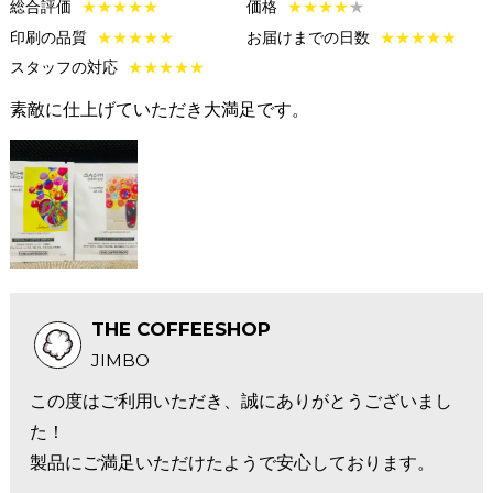
総合評価
★
★
★
★
★
価格
★
★
★
★
★
印刷の品質
★
★
★
★
★
お届けまでの日数
★
★
★
★
★
スタッフの対応
★
★
★
★
★
素敵に仕上げていただき大満足です。
THE COFFEESHOP
JIMBO
この度はご利用いただき、誠にありがとうございまし
た！
製品にご満足いただけたようで安心しております。