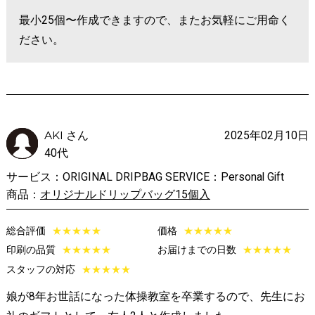
最小25個〜作成できますので、またお気軽にご用命く
ださい。
AKI さん
2025年02月10日
40代
サービス：ORIGINAL DRIPBAG SERVICE：Personal Gift
商品：
オリジナルドリップバッグ15個入
総合評価
★
★
★
★
★
価格
★
★
★
★
★
印刷の品質
★
★
★
★
★
お届けまでの日数
★
★
★
★
★
スタッフの対応
★
★
★
★
★
娘が8年お世話になった体操教室を卒業するので、先生にお