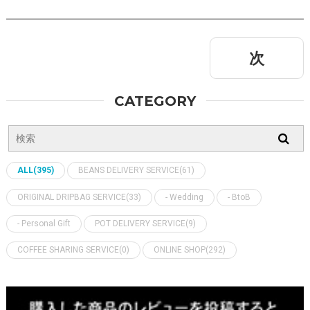
次
CATEGORY
ALL(395)
BEANS DELIVERY SERVICE(61)
ORIGINAL DRIPBAG SERVICE(33)
- Wedding
- BtoB
- Personal Gift
POT DELIVERY SERVICE(9)
COFFEE SHARING SERVICE(0)
ONLINE SHOP(292)