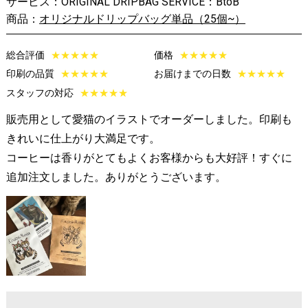
サービス：ORIGINAL DRIPBAG SERVICE：BtoB
商品：
オリジナルドリップバッグ単品（25個~）
総合評価
★
★
★
★
★
価格
★
★
★
★
★
印刷の品質
★
★
★
★
★
お届けまでの日数
★
★
★
★
★
スタッフの対応
★
★
★
★
★
販売用として愛猫のイラストでオーダーしました。印刷も
きれいに仕上がり大満足です。
コーヒーは香りがとてもよくお客様からも大好評！すぐに
追加注文しました。ありがとうございます。