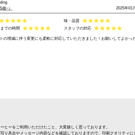
ing
2025年01
25個~）
★
★
★
★
★
★
★
★
★
★
味・品質
★
★
★
★
★
★
★
★
★
★
けまでの時間
スタッフの対応
トの増減に伴う変更にも柔軟に対応していただきました！お願いしてよかっ
コーヒーをご利用いただけたこと、大変嬉しく思っております。
の写り具合やメッセージ内容などを確認しておりますので、印刷クオリティに