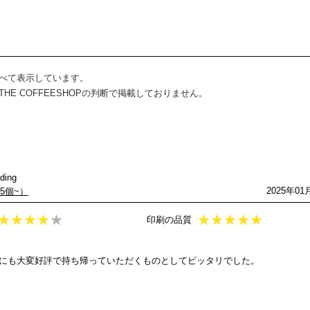
べて表示しています。
E COFFEESHOPの判断で掲載しておりません。
ing
2025年01
25個~）
★
★
★
★
★
★
★
★
★
★
印刷の品質
にも大変好評で持ち帰っていただくものとしてピッタリでした。