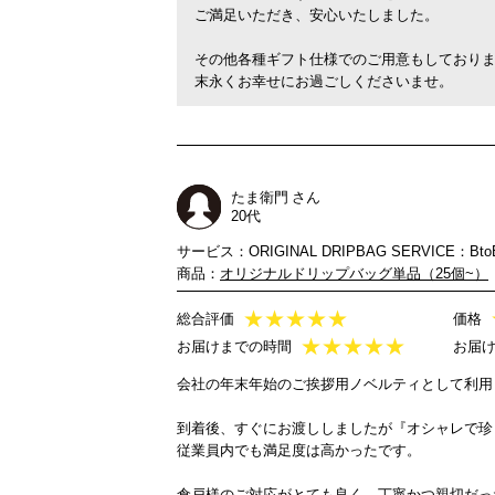
ご満足いただき、安心いたしました。
その他各種ギフト仕様でのご用意もしており
末永くお幸せにお過ごしくださいませ。
たま衛門 さん
20代
サービス：ORIGINAL DRIPBAG SERVICE：Bto
商品：
オリジナルドリップバッグ単品（25個~）
★
★
★
★
★
総合評価
価格
★
★
★
★
★
お届けまでの時間
お届
会社の年末年始のご挨拶用ノベルティとして利用
到着後、すぐにお渡ししましたが『オシャレで珍
従業員内でも満足度は高かったです。
倉戸様のご対応がとても良く、丁寧かつ親切だっ