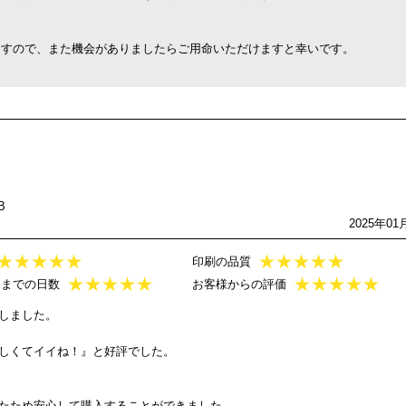
ますので、また機会がありましたらご用命いただけますと幸いです。
B
2025年01
★
★
★
★
★
★
★
★
★
★
印刷の品質
★
★
★
★
★
★
★
★
★
★
けまでの日数
お客様からの評価
しました。
しくてイイね！』と好評でした。
たため安心して購入することができました。