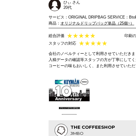
ひぃ さん
20代
サービス：ORIGINAL DRIPBAG SERVICE：Bto
商品：
オリジナルドリップバッグ単品（25個~）
★
★
★
★
★
総合評価
印刷
★
★
★
★
★
スタッフの対応
会社のノベルティーとして利用させていただきま
入稿データの確認等スタッフの方が丁寧にしてく
コーヒーの味もおいしく、また利用させていただ
THE COFFEESHOP
JIMBO