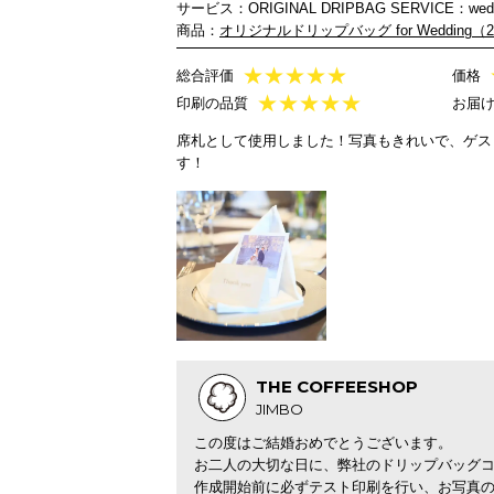
サービス：ORIGINAL DRIPBAG SERVICE：wedd
商品：
オリジナルドリップバッグ for Wedding（
★
★
★
★
★
総合評価
価格
★
★
★
★
★
印刷の品質
お届
席札として使用しました！写真もきれいで、ゲス
す！
THE COFFEESHOP
JIMBO
この度はご結婚おめでとうございます。
お二人の大切な日に、弊社のドリップバッグ
作成開始前に必ずテスト印刷を行い、お写真