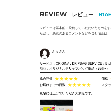
REVIEW
レビュー
Bto
レビューは基本的に投稿していただいたものをす
ただし、悪意のあるコメントなどを含む場合は、TH
さち さん
サービス：ORIGINAL DRIPBAG SERVICE：Bto
商品：
オリジナルドリップバッグ単品（25個~）
★
★
★
★
★
総合評価
価格
★
★
★
★
★
お届けまでの日数
スタ
素敵に仕上げていただき大満足です。