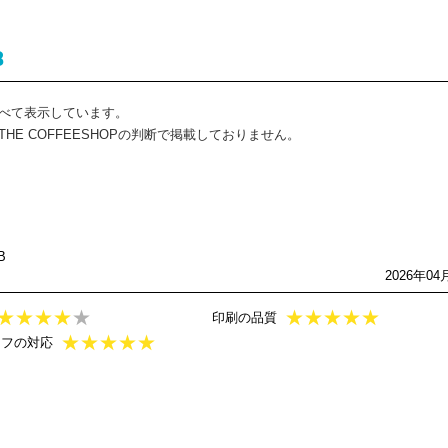
B
べて表示しています。
E COFFEESHOPの判断で掲載しておりません。
B
2026年04
★
★
★
★
★
★
★
★
★
★
印刷の品質
★
★
★
★
★
ッフの対応