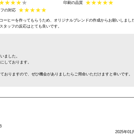
★
★
★
★
★
★
★
★
★
★
印刷の品質
★
★
★
★
★
ッフの対応
コーヒーを作ってもらうため、オリジナルブレンドの作成からお願いしまし
スタッフの反応はとても良いです。
ざいました。
みにしております。
いておりますので、ぜひ機会がありましたらご用命いただけますと幸いです。
B
2025年01