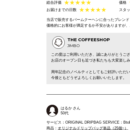
★
★
★
★
★
総合評価
価格
★
★
★
★
★
お届けまでの日数
スタ
当店で販売するバームクーヘンに合ったブレンド
価格的にお客様が満足するか不安がありますが、
THE COFFEESHOP
JIMBO
この度はご利用いただき、誠にありがとうご
お店のオープン日も近づき私たちも大変楽し
周年記念のノベルティとしてもご好評いただ
今後ともどうぞよろしくお願いいたします。
はるか さん
50代
サービス：ORIGINAL DRIPBAG SERVICE：Bto
商品：
オリジナルドリップバッグ単品（25個~）