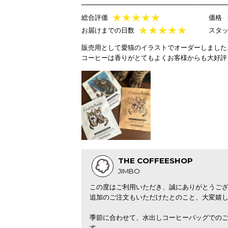
★
★
★
★
★
総合評価
価格
★
★
★
★
★
お届けまでの日数
スタ
販売用として愛猫のイラストでオーダーしました
コーヒーは香りがとてもよくお客様からも大好評
THE COFFEESHOP
JIMBO
この度はご利用いただき、誠にありがとうご
追加のご注文もいただけたとのこと、大変嬉
季節に合わせて、水出しコーヒーバッグでの
す。