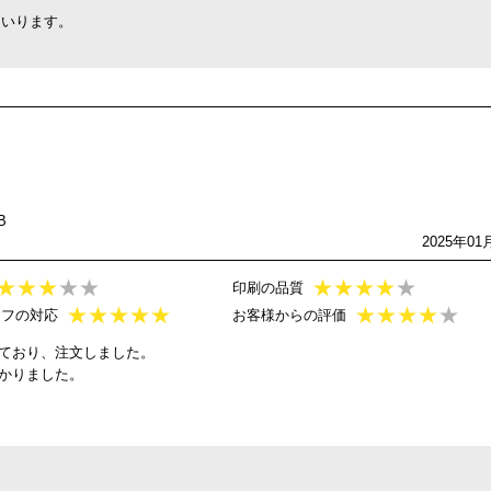
まいります。
B
2025年01
★
★
★
★★
★
★
★
★
★
印刷の品質
★
★
★
★
★
★
★
★
★
★
ッフの対応
お客様からの評価
ており、注文しました。
かりました。