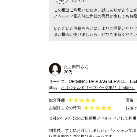
JIMBO
この度はご利用いただき、誠にありがとうご
ノベルティ配布時に弊社の商品が少しでもお
いただいた評価をもとに、よりご満足いただ
また機会がありましたら、ぜひご用命くださ
たま衛門 さん
20代
サービス：ORIGINAL DRIPBAG SERVICE：Bto
商品：
オリジナルドリップバッグ単品（25個~）
★
★
★
★
★
総合評価
価格
★
★
★
★
★
お届けまでの時間
お届
会社の年末年始のご挨拶用ノベルティとして利用
到着後、すぐにお渡ししましたが『オシャレで珍
従業員内でも満足度は高かったです。