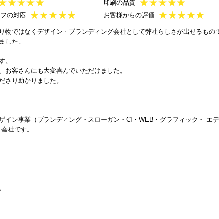
★
★
★
★
★
★
★
★
★
★
印刷の品質
★
★
★
★
★
★
★
★
★
★
ッフの対応
お客様からの評価
り物ではなくデザイン・ブランディング会社として弊社らしさが出せるもの
ました。
す。
、お客さんにも大変喜んでいただけました。
ださり助かりました。
イン事業（ブランディング・スローガン・CI・WEB・グラフィック・ エ
う会社です。
。