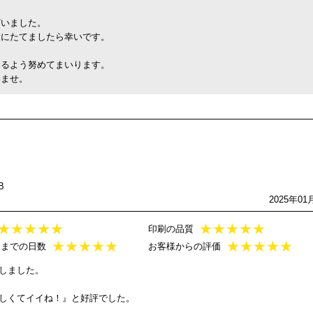
ざいました。
役にたてましたら幸いです。
けるよう努めてまいります。
いませ。
B
2025年01
★
★
★
★
★
★
★
★
★
★
印刷の品質
★
★
★
★
★
★
★
★
★
★
けまでの日数
お客様からの評価
しました。
しくてイイね！』と好評でした。