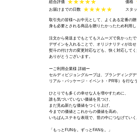
★
★
★
★
★
総合評価
価格
★
★
★
★
★
お届けまでの日数
スタ
取引先の皆様へお中元として、よくある定番の贈
身も必要とされる商品を贈りたかったため利用し
注文から発送までもとてもスムーズで良かったで
デザインを入れることで、オリジナリティが出せ
熨斗の付け方の変更対応なども、快く対応してく
ありがとうございます。
ーご利用企業様 詳細ー
セルディビジョングループは、ブランディングデザ
リアル・パッケージ・イベント・PR等）を行な
ひとりでも多くの幸せな人を増やすために、
誰も気づいていない価値を見つけ、
まだ見ぬ新たな価値をつくり上げ、
今までの価値とこれからの価値を高め、
いちばんステキな表現で、世の中につなげていく
「もっとFUNを。ずっとFANを。」