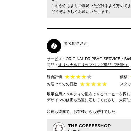
これからもよりご満足いただけるよう努めて
どうぞよろしくお願いいたします。
匿名希望 さん
サービス：ORIGINAL DRIPBAG SERVICE：Bto
商品：
オリジナルドリップバッグ単品（25個~）
★
★
★
★
★
総合評価
価格
★
★
★
★
★
お届けまでの日数
スタ
展示会用ノベルティで配布できるコーヒーを探し
デザインの修正も迅速に応じてくださり、大変助
印刷も綺麗で、お客様からも好評でした。
THE COFFEESHOP