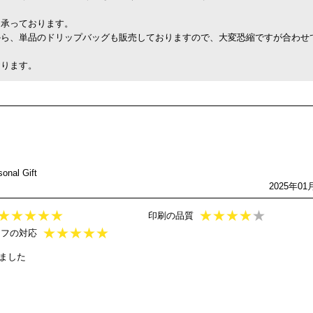
も承っております。
から、単品のドリップバッグも販売しておりますので、大変恐縮ですが合わせ
おります。
al Gift
2025年01
★
★
★
★
★
★
★
★
★
★
印刷の品質
★
★
★
★
★
ッフの対応
ました