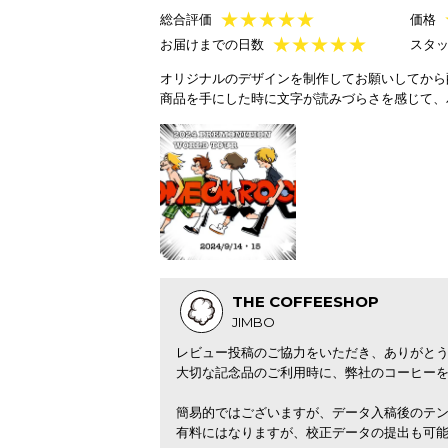
★
★
★
★
★
総合評価
価格
★
★
★
★
★
お届けまでの日数
スタ
オリジナルのデザインを制作してお願いしてから
商品を手にした時に文字が読みづらさを感じて、
THE COFFEESHOP
JIMBO
レビュー投稿のご協力をいただき、ありがと
大切な記念品のご利用時に、弊社のコーヒー
簡易的ではございますが、データ入稿後のテ
有料にはなりますが、校正データの提出も可