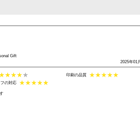
al Gift
2025年01
★
★
★
★
★
★
★
★
★
★
印刷の品質
★
★
★
★
★
ッフの対応
す