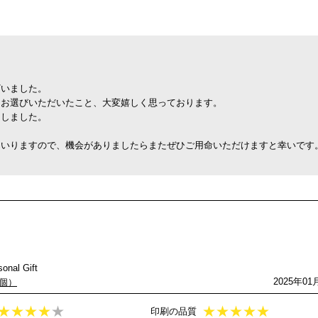
ざいました。
をお選びいただいたこと、大変嬉しく思っております。
たしました。
まいりますので、機会がありましたらまたぜひご用命いただけますと幸いです
al Gift
2025年01
5個）
★
★
★
★
★
★
★
★
★
★
印刷の品質