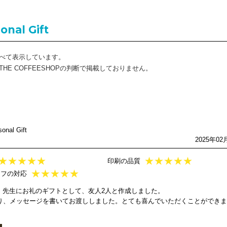
onal Gift
べて表示しています。
E COFFEESHOPの判断で掲載しておりません。
al Gift
2025年02
★
★
★
★
★
★
★
★
★
★
印刷の品質
★
★
★
★
★
ッフの対応
、先生にお礼のギフトとして、友人2人と作成しました。
作り、メッセージを書いてお渡ししました。とても喜んでいただくことができ