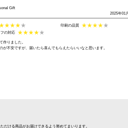
al Gift
2025年01
★
★
★
★
★
★
★
★
★
★
印刷の品質
★
★
★
★
★
ッフの対応
て作りました。
のが不安ですが、届いたら喜んでもらえたらいいなと思います。
。
いただける商品がお届けできるよう努めてまいります。