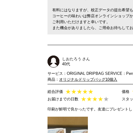
有料にはなりますが、校正データの提出希望
コーヒーの味わいは弊店オンラインショップ
ご利用いただけますと幸いです。
また機会がありましたら、ご用命お待ちして
しおたろう さん
40代
サービス：ORIGINAL DRIPBAG SERVICE：Person
商品：
オリジナルドリップバッグ10個入
★
★
★
★
★
総合評価
価格
★
★
★
★
★
お届けまでの日数
スタ
印刷が鮮明で良かったです。友達にプレゼントし