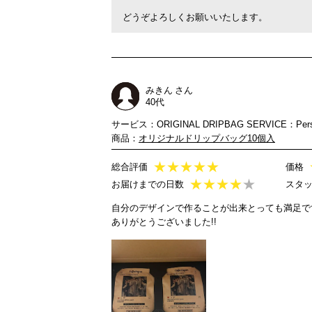
どうぞよろしくお願いいたします。
みきん さん
40代
サービス：ORIGINAL DRIPBAG SERVICE：Person
商品：
オリジナルドリップバッグ10個入
★
★
★
★
★
総合評価
価格
★
★
★
★
★
お届けまでの日数
スタ
自分のデザインで作ることが出来とっても満足で
ありがとうございました!!