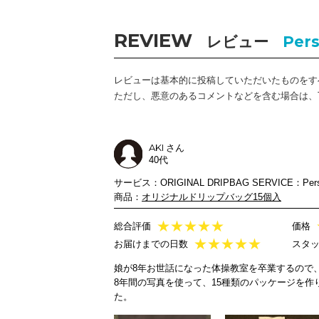
REVIEW
レビュー
Pers
レビューは基本的に投稿していただいたものをす
ただし、悪意のあるコメントなどを含む場合は、TH
AKI さん
40代
サービス：ORIGINAL DRIPBAG SERVICE：Person
商品：
オリジナルドリップバッグ15個入
★
★
★
★
★
総合評価
価格
★
★
★
★
★
お届けまでの日数
スタ
娘が8年お世話になった体操教室を卒業するので
8年間の写真を使って、15種類のパッケージを
た。