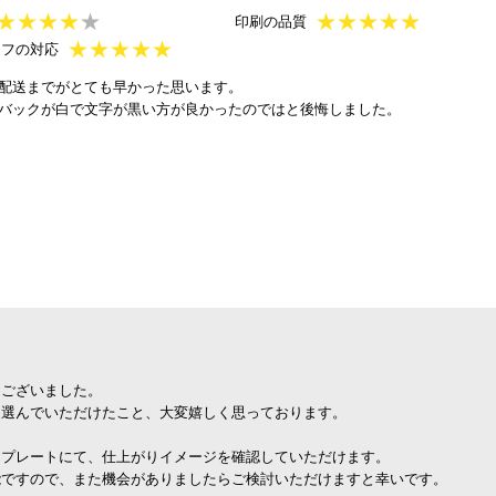
★
★
★
★
★
★
★
★
★
★
印刷の品質
★
★
★
★
★
ッフの対応
配送までがとても早かった思います。
バックが白で文字が黒い方が良かったのではと後悔しました。
うございました。
を選んでいただけたこと、大変嬉しく思っております。
ンプレートにて、仕上がりイメージを確認していただけます。
能ですので、また機会がありましたらご検討いただけますと幸いです。