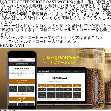
現在THE COFFEESHOP ROAST WORKSは通常、
ていないもの)をお客様にお届けしたほうが、結果として お
え方は、店頭でもオンラインストアでも変わらないのでご安心
保存状態や季節、焙煎度合いによって変わってきますが、中煎
であればむしろ5日目くらいからが美味しくなってくる んじ
まとめ
コーヒーはとにかく新鮮なものが良いと思われていた方にとっ
神経質になりすぎず、気軽にスペシャルティコーヒーをお楽し
ます。
スペシャルティコーヒーってなに？という方はまずこちら
→ スペシャルティコーヒー入門まとめ ≫
BEANS NAVI