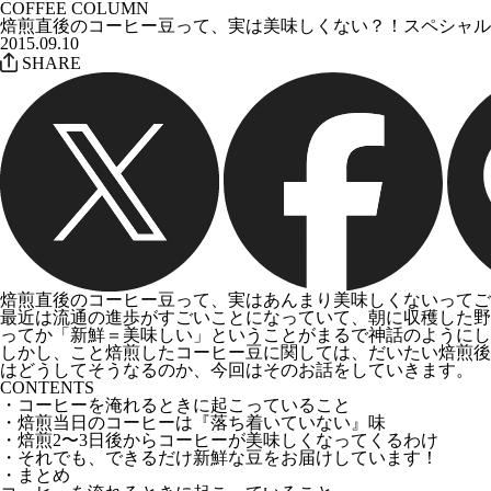
COFFEE COLUMN
焙煎直後のコーヒー豆って、実は美味しくない？！スペシャル
2015.09.10
SHARE
焙煎直後のコーヒー豆って、実はあんまり美味しくないってご
最近は流通の進歩がすごいことになっていて、朝に収穫した野
ってか「新鮮＝美味しい」ということがまるで神話のようにし
しかし、こと焙煎したコーヒー豆に関しては、だいたい焙煎後
はどうしてそうなるのか、今回はそのお話をしていきます。
CONTENTS
・コーヒーを淹れるときに起こっていること
・焙煎当日のコーヒーは『落ち着いていない』味
・焙煎2〜3日後からコーヒーが美味しくなってくるわけ
・それでも、できるだけ新鮮な豆をお届けしています！
・まとめ