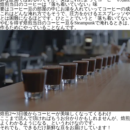
焙煎当日のコーヒーは『落ち着いていない』味
要はコーヒー豆の部屋の中にお湯を入れていってコーヒーの成
これはどんな淹れ方でもそうで、圧力をかけるエスプレッソやS
とは困難になるほどです。ひとことでいうと「落ち着いてない
やむを得ず焙煎当日のコーヒー豆をSteampunkで淹れる
作るためにやっていることなんです。
焙煎2〜3日後からコーヒーが美味しくなってくるわけ
ここまで読んで頂ければもうお分かりかもしれませんが、焙煎
よくわかるようになる、というわけなのです。
それでも、できるだけ新鮮な豆をお届けしています！