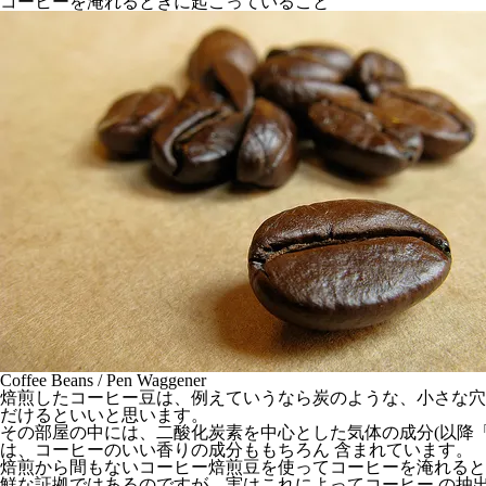
コーヒーを淹れるときに起こっていること
Coffee Beans / Pen Waggener
焙煎したコーヒー豆は、例えていうなら炭のような、小さな穴
だけるといいと思います。
その部屋の中には、二酸化炭素を中心とした気体の成分(以降
は、コーヒーのいい香りの成分ももちろん 含まれています。
焙煎から間もないコーヒー焙煎豆を使ってコーヒーを淹れると
鮮な証拠ではあるのですが、実はこれによってコーヒー の抽出