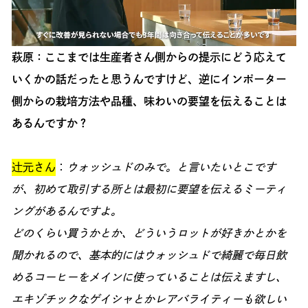
萩原：ここまでは生産者さん側からの提示にどう応えて
いくかの話だったと思うんですけど、逆にインポーター
側からの栽培方法や品種、味わいの要望を伝えることは
あるんですか？
辻元さん
：
ウォッシュドのみで。と言いたいとこです
が、初めて取引する所とは最初に要望を伝えるミーティ
ングがあるんですよ。
どのくらい買うかとか、どういうロットが好きかとかを
聞かれるので、基本的にはウォッシュドで綺麗で毎日飲
めるコーヒーをメインに使っていることは伝えますし、
エキゾチックなゲイシャとかレアバライティーも欲しい