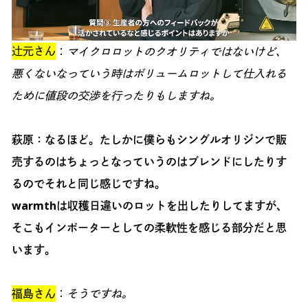
辻元さん
：
マイクロロットのクオリティではないけど、
悪くないなっていう時はボリュームロットして仕入れる
ために値段の交渉を行ったりもしますね。
萩原：なるほど。たしかに僕らもシングルオリジンで販
売するのはちょっとなっていうのはブレンドにしたりす
るのでそれと同じ感じですね。
warmthは収穫日違いのロットを出したりしてますが、
そこもインポーターとしての柔軟性を感じる部分だと思
います。
福島さん
：
そうですね。