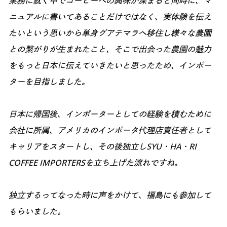
業務に就く中でコーヒーへの興味が深まると同時に、マ
ニュアルに書いてあることだけではなく、実体験を伝え
たいという思いから単身グアテマラへ移住し様々な農園
との繋がりが生まれたこと、そこで出会った農園の魅力
をもっと日本に伝えていきたいと思ったため、インポー
ターを目指しました。
日本に帰国後、インポーターとしての経験を積むために
会社に所属、アメリカのインポータ代理店責任者として
キャリアをスタートし、その後独立しSYU・HA・RI
COFFEE IMPORTERSを立ち上げた流れですね。
独立するってなった時に声をかけて、福島にも参加して
もらいました。