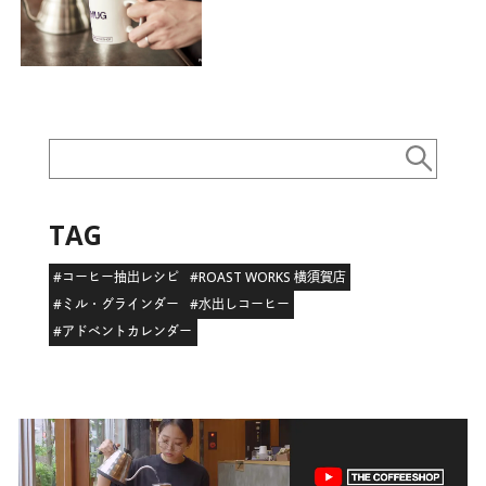
TAG
#コーヒー抽出レシピ
#ROAST WORKS 横須賀店
#ミル・グラインダー
#水出しコーヒー
#アドベントカレンダー