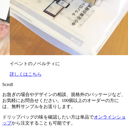
ノベルティに
友達へのギフ
ちら
Scroll
お急ぎの場合やデザインの相談、規格外のパッケージなど、
お気軽にお問合せください。100個以上のオーダーの方に
は、無料サンプルをお送りします。
ドリップバッグの味を確認したい方は単品で
オンラインショ
ップ
から注文することも可能です。