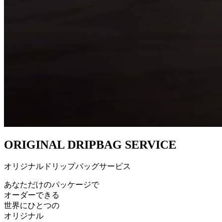
O
R
I
G
I
N
A
L
D
R
I
P
B
A
G
S
E
R
V
I
C
E
オリジナルドリップバッグサービス
あ
な
た
だ
け
の
パ
ッ
ケ
ー
ジ
で
オ
ー
ダ
ー
で
き
る
世
界
に
ひ
と
つ
の
オ
リ
ジ
ナ
ル