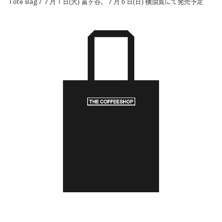
Tote Bag / ７月１日(火) 富ヶ谷、７月６日(日) 横須賀にて発売予定