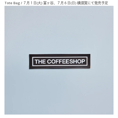
Tote Bag / ７月１日(火) 富ヶ谷、７月６日(日) 横須賀にて発売予定