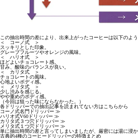
この抽出時間の差により、出来上がったコーヒーは以下のよう
＜ コーノ式 ＞
スッキリとした印象。
グレープフルーツやオレンジの風味。
＜ ハリオ式 ＞
ほどよいチョコレート感。
甘み、酸味のバランスが良い。
＜ カリタ式 ＞
チョコレートの風味。
心地よいボディ感。
＜ メリタ式 ＞
少し渋みを感じる。
やや重めのボディ感。
（今回は狙った味にならなかった。）
各ドリッパーでの抽出記事を読まれてない方はこちらから
コーノ式名門ドリッパー ≫
ハリオ式V60ドリッパー ≫
カリタ式３つ穴ドリッパー ≫
メリタ式１つ穴ドリッパー ≫
単に抽出時間の差と言ってしまいましたが、厳密には湯に浸か
古典的4種のコーヒードリッパーの特徴まとめ