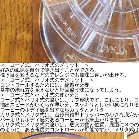
＜ コーノ式、ハリオ式のメリット ＞
好みの風味を自分で導き出すことができる。
挽き目を変えるなどのアレンジでも風味に違いが出せる。
＜ コーノ式、ハリオ式のデメリット ＞
コントロールするためには、練習が必要。
基本の淹れ方を覚えないと毎回違う味になってしまう。
＜ コーノ式とハリオ式の使い分け ＞
コーノ式とハリオ式の違いは、リブ形状です。これにより、コ
抽出スピードがいくらか早い分、スッキリとした印象になりま
コーヒーのボディ感を出すならカリタとメリタ
カリタ式とメリタ式は、台形円錐型ドリッパーの小さな底穴か
パーよりもボディ感のあるコーヒーが出来上がります。
カリタ式とメリタ式の違いは、底穴の数と位置。底面に３つの
のように、ある程度のコントロールが可能ですが、メリタ式は