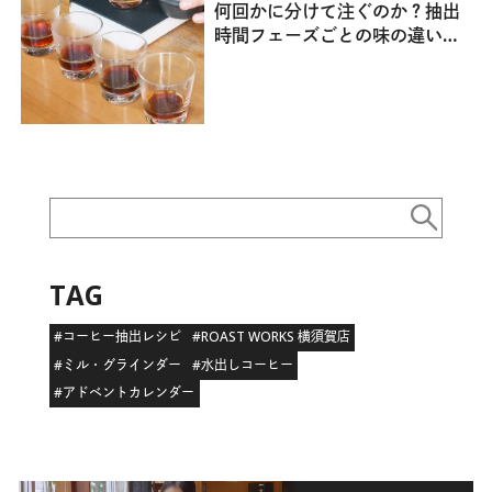
何回かに分けて注ぐのか？抽出
時間フェーズごとの味の違いに
ついて｜美味しいコーヒーの淹
れ方 講座 No.1
TAG
#コーヒー抽出レシピ
#ROAST WORKS 横須賀店
#ミル・グラインダー
#水出しコーヒー
#アドベントカレンダー