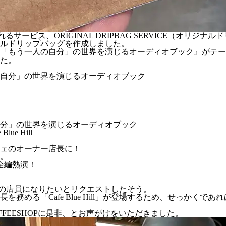
るサービス、ORIGINAL DRIPBAG SERVICE（オリジ
ルドリップバッグを作成しました。
「もう一人の自分」の世界を演じるオーディオブック』がテー
た。
自分」の世界を演じるオーディオブック
分」の世界を演じるオーディオブック
e Hill
ェのオーナー店長に！
。
全編熱演！
フェの店員になりたいとリクエストしたそう。
「Cafe Blue Hill」が登場するため、せっかくであれば、C
FFEESHOPに是非、とお声がけをいただきました。