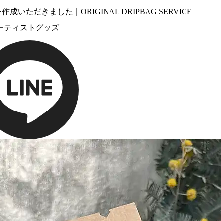
だきました｜ORIGINAL DRIPBAG SERVICE
ーティストグッズ