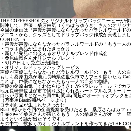
THE COFFEESHOPのオリジナルドリップバッグコーヒーが作れ
関連して、声優：桑原由気（くわはらゆうき）さんのオリジナ
今回の企画は『声優が声優にならなかったパラレルワールドの
クエストから、グッズとしてドリップバッグ作成が実現しまし
CONTENTS
・声優が声優にならなかったパラレルワールドの「もう一人の
・コラボ商品が生まれたきっかけ
・新しい発見に出会えるオリジナルブレンド作成会
・桑原由気さんオリジナルブレンド
・5月23日より受注販売開始
・オリジナルドリップバッグサービス
声優が声優にならなかったパラレルワールドの「もう一人の自
もしも桑原由気が地元長崎県佐世保市でカフェを開いたら Cafe Blu
これは、声優にならなかったもう一人の自分の物語。
声優の桑原由気（くわはらゆうき）がパラレルワールドでカフ
地元長崎県佐世保市で繰り広げられるハートフルなストーリー
自らが原案者となった再生時間4時間超のオーディオブックを
（万事屋Blash9商品ページより）
コラボ商品が生まれたきっかけ
Blash9様から今回の企画提案を受けたとき、桑原さんはカ
作品の中で桑原さんが演じるもう一人の桑原さんがオーナー店長を務める
ようという話が出たそうです。
その中で、数多くのオリジナルブレンドを作ってきたTHE CO