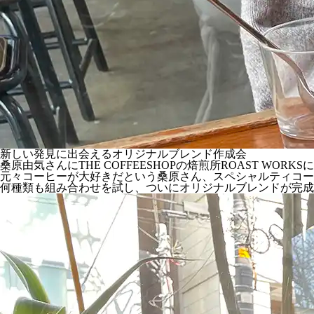
新しい発見に出会えるオリジナルブレンド作成会
桑原由気さんにTHE COFFEESHOPの焙煎所ROAST 
元々コーヒーが大好きだという桑原さん、スペシャルティコー
何種類も組み合わせを試し、ついにオリジナルブレンドが完成