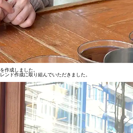
ンドを作成しました。
レンド作成に取り組んでいただきました。