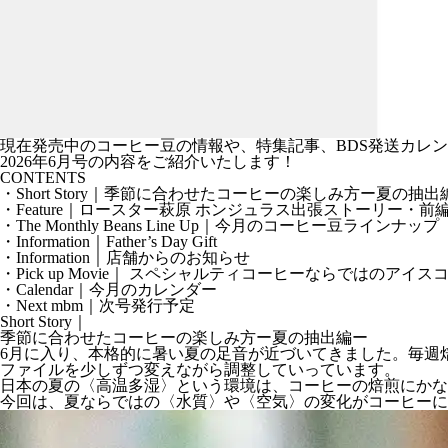
現在発売中のコーヒー豆の情報や、特集記事、BDS発送カレンダーなどを掲
2026年6月号の内容をご紹介いたします！
CONTENTS
・Short Story｜季節に合わせたコーヒーの楽しみ方ー夏の抽出
・Feature｜ロースター萩原 ホンジュラス出張ストーリー・前
・The Monthly Beans Line Up｜今月のコーヒー豆ラインナップ
・Information｜Father’s Day Gift
・Information｜店舗からのお知らせ
・Pick up Movie｜ スペシャルティコーヒーならでは
・Calendar｜今月のカレンダー
・Next mbm｜次号発行予定
Short Story｜
季節に合わせたコーヒーの楽しみ方ー夏の抽出編ー
6月に入り、本格的に暑い夏の足音が近づいてきました。毎週
ファイルを少しずつ変えながら調整していっています。
日本の夏の〈高温多湿〉という環境は、コーヒーの焙煎にか
今回は、夏ならではの〈水質〉や〈空気〉の変化がコーヒーに