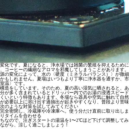
の変化です。夏になると、浄水場では雑菌の繁殖を抑えるため
、コーヒーの繊細なアロマを邪魔してしまうことがあります。
源の変化によって、水の〈硬度（ミネラルバランス）〉が微細
かもしれません。夏場はいつもより丁寧に浄水器を通すか、市
室温〉です。
構造をしています。そのため、夏の高い湿気に晒されると、あ
分が多く含まれているとドリッパー内でのお湯の浸透スピード
くいという特徴もあります。冬場なら器具や空気に触れて自然
が必要以上に溶け出す過抽出が起きやすくなり、普段より苦味
次のような対策を試してみてください
完全密閉し、冷蔵庫や冷凍庫へ。使う分だけ直前に取り出しま
りタイムを合わせる
ちなので、注ぎスタートの湯温を1〜2℃ほど下げて調整して
ながら、涼しく過ごしましょう！