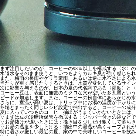
まず注目したいのが、コーヒーの98％以上を構成する〈水〉
水道水をそのまま使うと、いつもよりカルキ臭が強く感じられ
また、梅雨の長雨やゲリラ豪雨、あるいは逆に水不足による水
当たりが重く感じたりするときは、水質が変化しているサイン
次に影響を与えるのが、日本の夏の代名詞である〈湿度〉と〈
コーヒー豆は、表面に無数のミクロな穴が空いた多孔質という
ピードが加速します。また、コーヒーの粉自体にあらかじめ水
さらに、室温が高い夏は、ドリップ中にお湯の温度が下がりに
冬場とまったく同じレシピ設定で抽出すると、コーヒーの成分
夏に入っていつものコーヒー抽出がうまくいかないときには、
▽まずは豆の冷暗所保管を徹底する：ジッパー付きの袋などで
▽お湯抜けが遅いときには：挽き目を少しだけ粗くして落ちき
▽お湯の温度を少し下げる：抽出中の湯温が高くキープされが
特に暑さが厳しい最近の夏。家の中で美味しいコーヒーを飲み