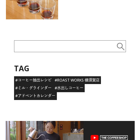
ついて｜美味しいコーヒーの淹
れ方 講座 No.1
TAG
#コーヒー抽出レシピ
#ROAST WORKS 横須賀店
#ミル・グラインダー
#水出しコーヒー
#アドベントカレンダー