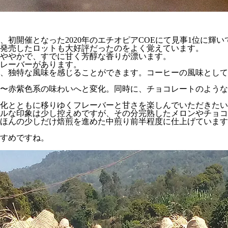
初開催となった2020年のエチオピアCOEにて見事1位に輝
発売したロットも大好評だったのをよく覚えています。
ややかで、すでに甘く芳醇な香りが漂います。
レーバーがあります。
、独特な風味を感じることができます。コーヒーの風味として
〜赤紫色系の味わいへと変化。同時に、チョコレートのような
化とともに移りゆくフレーバーと甘さを楽しんでいただきたい
ルな印象は少し控えめですが、その分完熟したメロンやチョコ
ほんの少しだけ焙煎を進めた中煎り前半程度に仕上げています
すめですね。