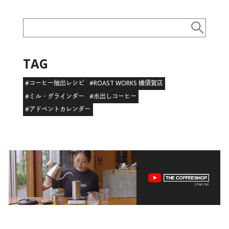
TAG
#コーヒー抽出レシピ
#ROAST WORKS 横須賀店
#ミル・グラインダー
#水出しコーヒー
#アドベントカレンダー