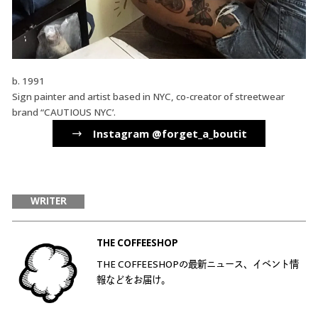
b. 1991
Sign painter and artist based in NYC, co-creator of streetwear
brand “CAUTIOUS NYC’.
→ Instagram @forget_a_boutit
WRITER
THE COFFEESHOP
THE COFFEESHOPの最新ニュース、イベント情
報などをお届け。