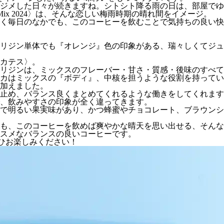
ジメした日々が続きますね。シトシト降る雨の日は、部屋でゆ
Mix 2024〉は、そんな恋しい梅雨時期の晴れ間をイメージ。
く毎日のなかでも、このコーヒーを飲むことで気持ちの良い快
リジン単体でも『オレンジ』色の印象がある、瑞々しくてジュ
カテス〉。
リジンは、ミックスのフレーバー・甘さ・質感・後味のすべて
カはミックスの『ボディ』、中核を担うような役割を持ってい
加えました。
止め、バランス良くまとめてくれるような働きをしてくれます
、飲みやすさの印象が全く違ってきます。
で明るい果実味があり、かつ蜂蜜やチョコレート、ブラウンシ
も、このコーヒーを飲めば爽やかな晴天を思い出せる、そんな
スメなバランスの良いコーヒーです。
ぜひお楽しみください！