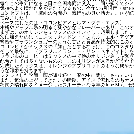
毎年この季節になると日本全国梅雨に突入し、雨が多くてジメ
気持ちよく晴れた空が見たくなるもの。今年の6月限定〈June 
コンセプトは、『梅雨の合間の、気持ちの良い晴天』。雨が続
てみました！
ベースにしたのは〈コロンビア／ヒルマ・グティエレス〉。
柑橘やアップル系の明るく爽やかなフレーバーがあり、このオ
まずはこのオリジンをミックスのメインとして起用しました。
次に加えたのは〈コスタリカ／ドン・オスカル・エル・アグア
蜂蜜やブラウンシュガーのような甘さと質感が特徴的なこのオ
コロンビアがミックスの『顔』だとするならば、このコスタリ
そして最後に、〈ブラジル／ランチョ・サン・ベネディト〉を
ブラジルのコーヒーはミックスの中で他のオリジン通しを繋ぎ
配合としては多くないものの、このオリジンが入るかどうかで
完成したミックスは、オレンジやアプリコットのような爽やか
うな印象を持ちます。
ジメジメした季節、雨が降り続いて家の中に閉じこもっていて
また、気温の上がってきたこの時期、アイスで淹れるのもオス
梅雨の晴れ間をイメージしたフルーティな今年のJune Mix。