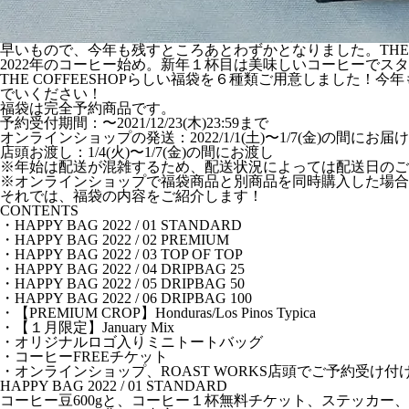
早いもので、今年も残すところあとわずかとなりました。THE
2022年のコーヒー始め。新年１杯目は美味しいコーヒーでス
THE COFFEESHOPらしい福袋を６種類ご用意しまし
でいください！
福袋は完全予約商品です。
予約受付期間：〜2021/12/23(木)23:59まで
オンラインショップの発送：2022/1/1(土)〜1/7(金)の間にお届
店頭お渡し：1/4(火)〜1/7(金)の間にお渡し
※年始は配送が混雑するため、配送状況によっては配送日のご
※オンラインショップで福袋商品と別商品を同時購入した場合
それでは、福袋の内容をご紹介します！
CONTENTS
・HAPPY BAG 2022 / 01 STANDARD
・HAPPY BAG 2022 / 02 PREMIUM
・HAPPY BAG 2022 / 03 TOP OF TOP
・HAPPY BAG 2022 / 04 DRIPBAG 25
・HAPPY BAG 2022 / 05 DRIPBAG 50
・HAPPY BAG 2022 / 06 DRIPBAG 100
・【PREMIUM CROP】Honduras/Los Pinos Typica
・【１月限定】January Mix
・オリジナルロゴ入りミニトートバッグ
・コーヒーFREEチケット
・オンラインショップ、ROAST WORKS店頭でご予約受け付
HAPPY BAG 2022 / 01 STANDARD
コーヒー豆600gと、コーヒー１杯無料チケット、ステッカー