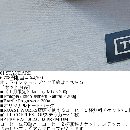
01 STANDARD
6,708円相当→ ¥4,500
オンラインショップでご予約はこちら ≫
［セット内容］
◾︎《１月限定》January Mix × 200g
◾︎Ethiopia / Idido Jenberu Natural × 200g
◾︎Brazil / Progresso × 200g
◾︎オリジナルトートバッグ
◾︎ROAST WORKS店頭で使えるコーヒー１杯無料チケット×１
◾︎THE COFFEESHOPステッカー×１枚
HAPPY BAG 2022 / 02 PREMIUM
コーヒー豆700gと、コーヒー２杯無料チケット、ステッカー
さわしいプレミアムクロップが入ります！