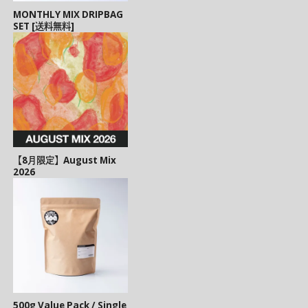
MONTHLY MIX DRIPBAG
SET [送料無料]
【8月限定】August Mix
2026
500g Value Pack / Single