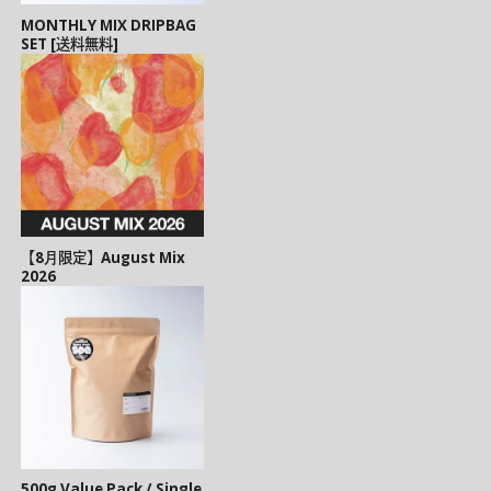
MONTHLY MIX DRIPBAG
SET [送料無料]
【8月限定】August Mix
2026
500g Value Pack / Single