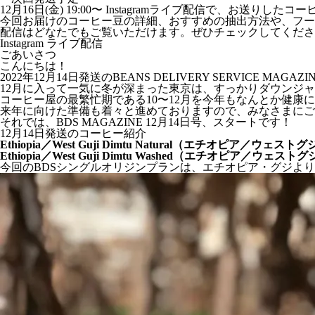
12月16日(金) 19:00〜 Instagramライブ配信で、お送り
今回お届けのコーヒー豆の詳細、おすすめの抽出方法や、フー
配信はどなたでもご覧いただけます。ぜひチェックしてくださ
Instagram ライブ配信
ごあいさつ
こんにちは！
2022年12月14日発送のBEANS DELIVERY SERVICE MAGAZ
12月に入って一気に冬が深まった東京は、すっかりダウンジ
コーヒー屋の最繁忙期である10〜12月を今年もなんとか健康
来年に向けた準備も着々と進めておりますので、みなさまにご
それでは、BDS MAGAZINE 12月14日号、スタートです！
12月14日発送のコーヒー紹介
Ethiopia／West Guji Dimtu Natural（エチオピア／
Ethiopia／West Guji Dimtu Washed（エチオピア／
今回のBDSシングルオリジンプランは、エチオピア・グジよ