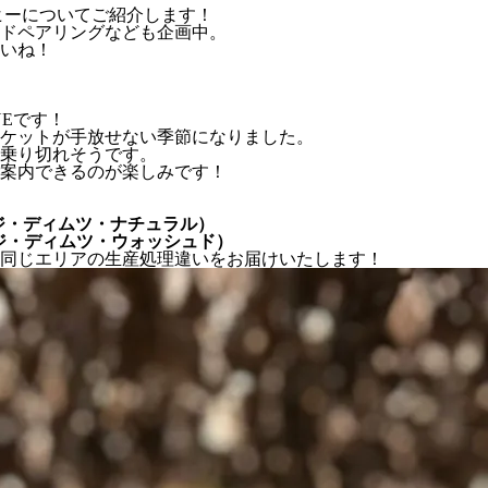
したコーヒーについてご紹介します！
ドペアリングなども企画中。
いね！
INEです！
ャケットが手放せない季節になりました。
に乗り切れそうです。
案内できるのが楽しみです！
ウェストグジ・ディムツ・ナチュラル）
ウェストグジ・ディムツ・ウォッシュド）
り同じエリアの生産処理違いをお届けいたします！