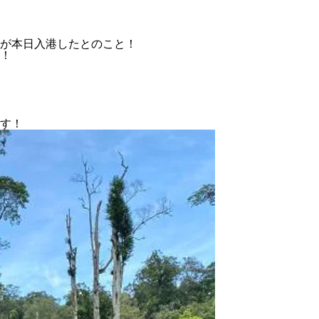
！
が本日入港したとのこと！
！
。
す！