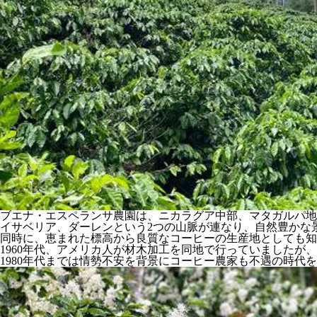
ブエナ・エスペランサ農園は、ニカラグア中部、マタガルパ地
イサベリア、ダーレンという2つの山脈が連なり、自然豊かな
同時に、恵まれた標高から良質なコーヒーの生産地としても知
1960年代、アメリカ人が材木加工を同地で行っていましたが、
1980年代までは情勢不安を背景にコーヒー農家も不遇の時代