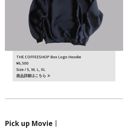
THE COFFEESHOP Box Logo Hoodie
¥6,500
Size / S, M, L, XL
商品詳細はこちら ≫
Pick up Movie｜