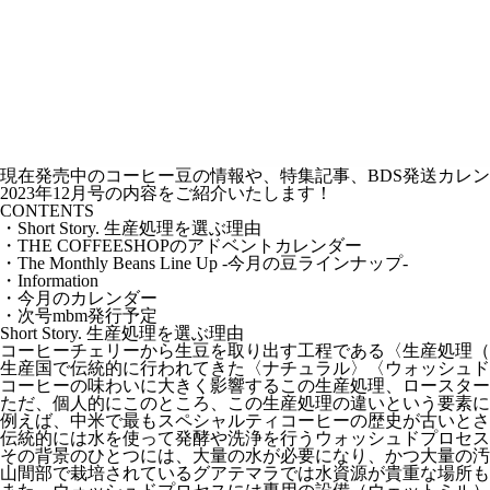
現在発売中のコーヒー豆の情報や、特集記事、BDS発送カレンダーなどを掲
2023年12月号の内容をご紹介いたします！
CONTENTS
・Short Story. 生産処理を選ぶ理由
・THE COFFEESHOPのアドベントカレンダー
・The Monthly Beans Line Up -今月の豆ラインナップ-
・Information
・今月のカレンダー
・次号mbm発行予定
Short Story. 生産処理を選ぶ理由
コーヒーチェリーから生豆を取り出す工程である〈生産処理（
生産国で伝統的に行われてきた〈ナチュラル〉〈ウォッシュド
コーヒーの味わいに大きく影響するこの生産処理、ロースター
ただ、個人的にこのところ、この生産処理の違いという要素に
例えば、中米で最もスペシャルティコーヒーの歴史が古いとさ
伝統的には水を使って発酵や洗浄を行うウォッシュドプロセス
その背景のひとつには、大量の水が必要になり、かつ大量の汚
山間部で栽培されているグアテマラでは水資源が貴重な場所も