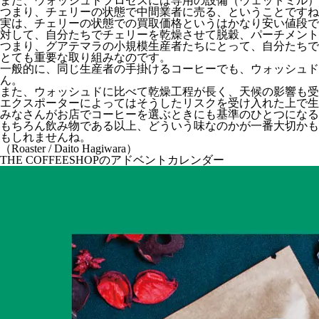
また、ウォッシュドプロセスには専用の設備（ウェットミル）
つまり、チェリーの状態で中間業者に売る、ということですね
実は、チェリーの状態での買取価格というはかなり安い値段で
対して、自分たちでチェリーを乾燥させて脱穀、パーチメント
つまり、グアテマラの小規模生産者たちにとって、自分たちで
とても重要な取り組みなのです。
一般的に、同じ生産者の手掛けるコーヒーでも、ウォッシュド
ん。
また、ウォッシュドに比べて乾燥工程が長く、天候の影響も受
エクスポーターによってはそうしたリスクを受け入れた上で生
みなさんがお店でコーヒーを選ぶときにも基準のひとつになる
もちろん飲み物である以上、どういう味なのかが一番大切かも
もしれませんね。
（Roaster / Daito Hagiwara）
THE COFFEESHOPのアドベントカレンダー