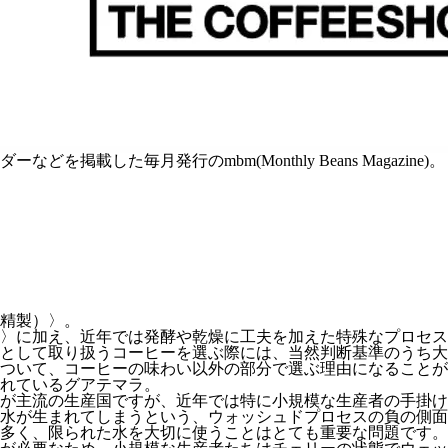
載した毎月発行のmbm(Monthly Beans Magazine)。
精製）〉。
〉に加え、近年では発酵や乾燥に工夫を加えた特殊なプロセス
として取り扱うコーヒーを選ぶ際には、当然判断基準のうち大
ついて、コーヒーの味わい以外の部分で選ぶ理由になることが
れているグアテマラ。
が主流の生産国ですが、近年では特に小規模な生産者の手掛け
水が生まれてしまうという、ウォッシュドプロセスの負の側面
多く、限られた水を大切に使うことはとても重要な問題です。