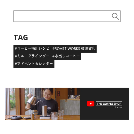
TAG
#コーヒー抽出レシピ
#ROAST WORKS 横須賀店
#ミル・グラインダー
#水出しコーヒー
#アドベントカレンダー