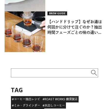
BREW GUIDE
【ハンドドリップ】なぜお湯は
何回かに分けて注ぐのか？抽出
時間フェーズごとの味の違いに
ついて｜美味しいコーヒーの淹
れ方 講座 No.1
TAG
#コーヒー抽出レシピ
#ROAST WORKS 横須賀店
#ミル・グラインダー
#水出しコーヒー